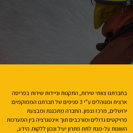
בחברתנו צוותי שירות, התקנות וניידות שירות בפריסה
ארצית ומנוהלים ע"י 3 סניפים של חברתנו הממוקמים:
ירושלים, מרכז וצפון. החברה מתכננת ומבצעת
פרויקטים גדולים ומורכבים תוך אינטגרציה בין המערכות
השונות על-מנת לתת פתרון יעיל ונכון ללקוח. הידע,