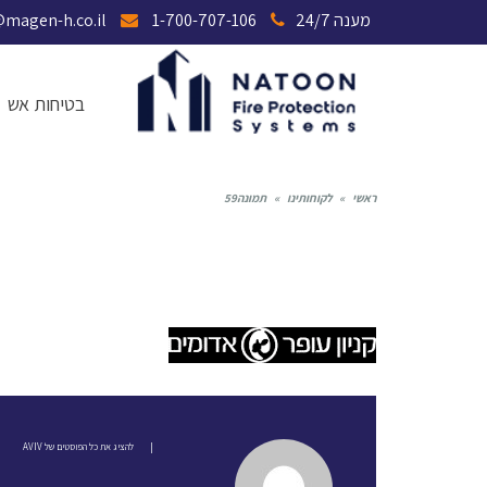
מענה 24/7
1-700-707-106
magen@magen-h.co.il
בטיחות אש
ראשי
»
לקוחותינו
»
תמונה59
תמונה59
|
להציג את כל הפוסטים של AVIV