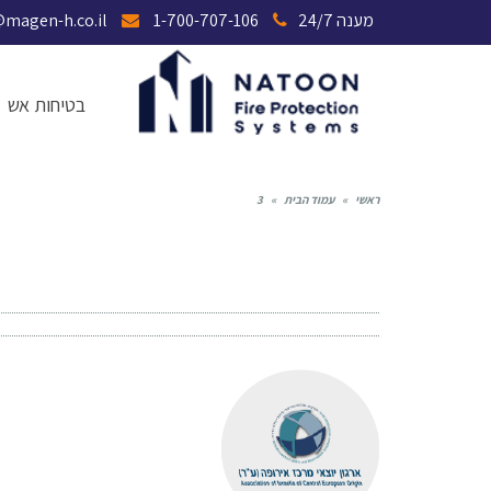
מענה 24/7
1-700-707-106
magen@magen-h.co.il
בטיחות אש
ראשי
»
עמוד הבית
»
3
3