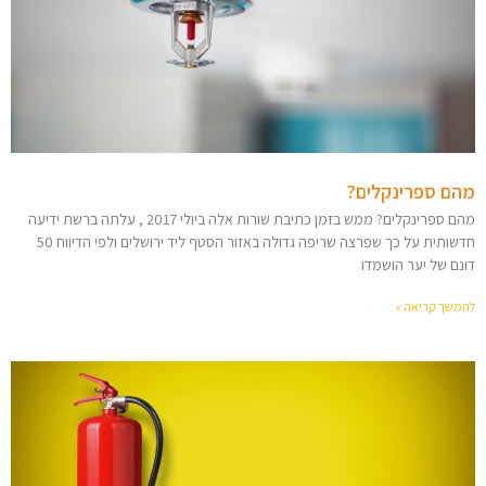
מהם ספרינקלים?
מהם ספרינקלים? ממש בזמן כתיבת שורות אלה ביולי 2017 , עלתה ברשת ידיעה
חדשותית על כך שפרצה שריפה גדולה באזור הסטף ליד ירושלים ולפי הדיווח 50
דונם של יער הושמדו
להמשך קריאה »