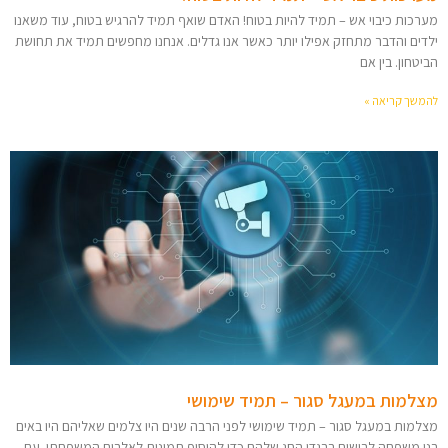
מערכות כיבוי אש – תמיד להיות בטוח! האדם שואף תמיד להרגיש בטוח, עוד משאנו
ילדים והדבר מתחזק אפילו יותר כאשר אנו גדלים. אנחנו מחפשים תמיד את תחושת
הביטחון. בין אם
להמשך קריאה »
מצלמות במעגל סגור – תמיד שימושי
מצלמות במעגל סגור – תמיד שימושי לפני הרבה שנים היו צלמים שאליהם היו באים
בני משפחה לבושים בבגדי החג שלהם כדי להוסיף תמונות לאלבום המשפחתי. עם