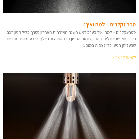
ספרינקלרים – למה ואיך?
ספרינקלרים – למה ואיך בערב ראש השנה האזרחית האחרון נשרף כליל חניון רכב
בליברפול שבאנגליה. בשבע קומות החניון היו באותה עת אלף ארבע מאות מכוניות
שבעליהן הגיעו כדי לצפות במופע
להמשך קריאה »