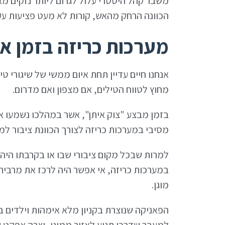
משבר קהל היסטרי עלול לגרום ליותר נזקים מ
הכוונה הרחק מהאש, קורות לא מעט פציעות עק
מערכות כריזה בזמן א
אנחנו חיים עדיין תחת איום ממשי של שיגורי טי
מחוץ לטווח הטילים, אם מצפון ואם מדרום.
בזמן מבצע "צוק איתן", אשר במהלכו נשמעו א
מסיבי במערכות כריזה לצורך הכוונת ציבור למר
למרות שבכל מקום ציבורי שבו או בקרבתו היה 
במערכות כריזה, אי אפשר היה לרכז את מרבי
מוגן.
הפאניקה שנוצרת בקניון מלא אימהות וילדים
למעבר שדרכו תגיע לאזור ממוגן, יצרה אפקט 