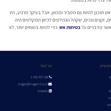
תוכנן להיות גם מסביר ומכוון, אבל בעיקר מרגיע, היו
ים, זקנים ונכים, שקהל הנמלטים לכיוון המקלטים היה
כאשר מדברים על
בטיחות אש
. כדי להיות בטוחים יותר. לא
ימושיים
צור קשר
ש
1-700-707-106
magen@magen-h.co.il
ם
linkedin
אש
אש