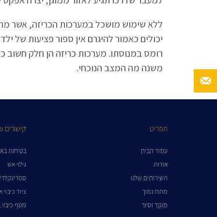
ללא שימוש מושכל במערכות הכריזה, אשר מראש 
יכולים כאמור להיגרם אין ספור פציעות של ילד
רומס במנוסתו. מערכות כריזה הן חלק חשוב 
משנה מה המצב הנוכחי.
תפריט
קישורים ש
עמוד הבית
בטיחות בא
אודות
גילוי אש
השירותים שלנו
ספרינקלרי
מתח נמוך
ציוד כיבוי 
מוקד וסיור
מטף כיבוי 