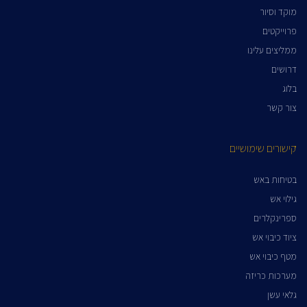
מוקד וסיור
פרוייקטים
ממליצים עלינו
דרושים
בלוג
צור קשר
קישורים שימושיים
בטיחות באש
גילוי אש
ספרינקלרים
ציוד כיבוי אש
מטף כיבוי אש
מערכות כריזה
גלאי עשן