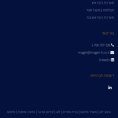
מערכת כיבוי אש
מצלמות במעגל סגור
מערכת כיבוי אש בגז
צור קשר
1-700-707-106
magen@magen-h.co.il
linkedin
רשתות חברתיות
LinkedIn
עיצוב לוגו
|
משרד פרסום
|
בניית אתרים
|
לוגו
|
קידום אורגני
|
כתיבה שיווקית
|
פרסום