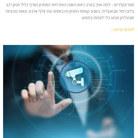
ספרינקלרים – למה ואיך בערב ראש השנה האזרחית האחרון נשרף כליל חניון רכב
בליברפול שבאנגליה. בשבע קומות החניון היו באותה עת אלף ארבע מאות מכוניות
שבעליהן הגיעו כדי לצפות במופע
להמשך קריאה »