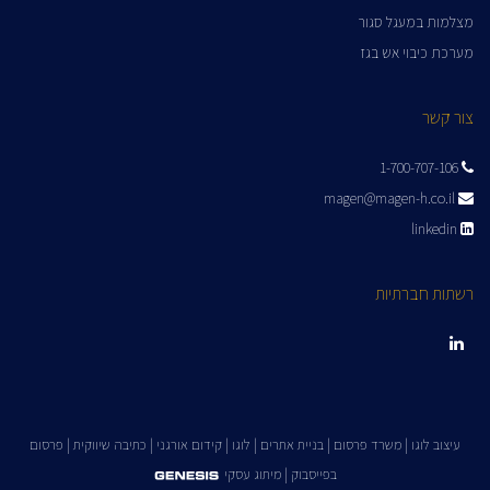
מצלמות במעגל סגור
מערכת כיבוי אש בגז
צור קשר
1-700-707-106
magen@magen-h.co.il
linkedin
רשתות חברתיות
LinkedIn
עיצוב לוגו
|
משרד פרסום
|
בניית אתרים
|
לוגו
|
קידום אורגני
|
כתיבה שיווקית
|
פרסום
בפייסבוק
|
מיתוג עסקי