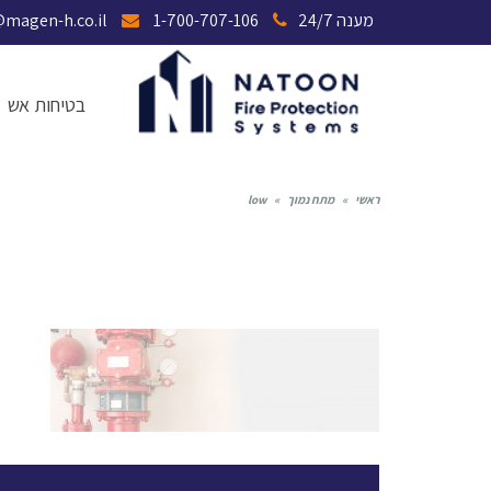
מענה 24/7
1-700-707-106
magen@magen-h.co.il
בטיחות אש
ראשי
»
מתח נמוך
»
low
LOW