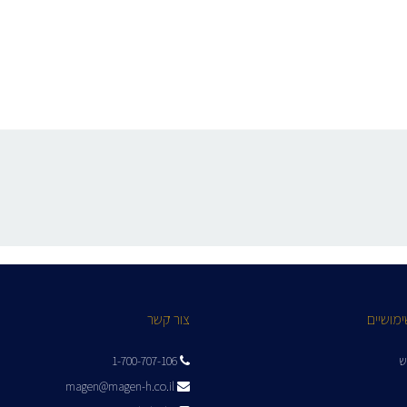
ימושיים
צור קשר
ש
1-700-707-106
magen@magen-h.co.il