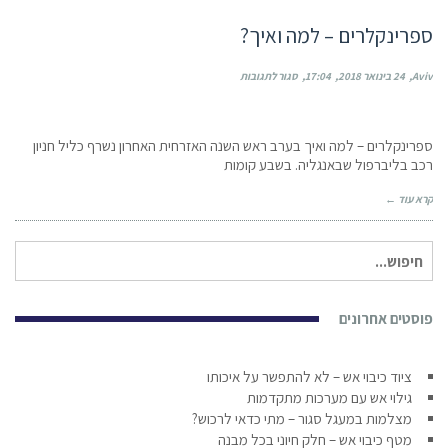
ספרינקלרים – למה ואיך?
על
Aviv
24 בינואר 2018
17:04
סגור לתגובות
ספרינקלרים
–
למה
ספרינקלרים – למה ואיך בערב ראש השנה האזרחית האחרון נשרף כליל חניון
ואיך?
רכב בליברפול שבאנגליה. בשבע קומות
קרא עוד ←
חיפוש
עבור:
פוסטים אחרונים
ציוד כיבוי אש – לא להתפשר על איכותו
גילוי אש עם מערכות מתקדמות
מצלמות במעגל סגור – מתי כדאי לרכוש?
מטף כיבוי אש – חלק חיוני בכל מבנה