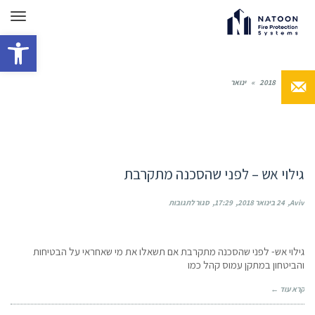
תפרי
פתח סרגל 
ראשי
»
2018
»
ינואר
ארכיון של:
ינואר 2018
גילוי אש – לפני שהסכנה מתקרבת
על
Aviv
24 בינואר 2018
17:29
סגור לתגובות
גילוי
אש
–
גילוי אש- לפני שהסכנה מתקרבת אם תשאלו את מי שאחראי על הבטיחות
לפני
והביטחון במתקן עמוס קהל כמו
שהסכנה
מתקרבת
קרא עוד ←